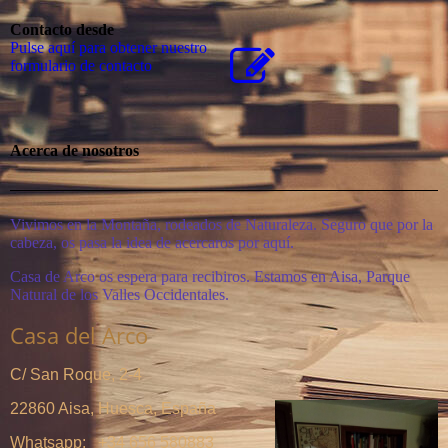
Contacto desde
Pulse aquí para obtener nuestro
formulario de contacto
Acerca de nosotros
Vivimos en la Montaña, rodeados de Naturaleza. Seguro que por la
cabeza, os pasa la idea de acercaros por aquí.
Casa de Arco os espera para recibiros. Estamos en Aisa, Parque
Natural de los Valles Occidentales.
Casa del Arco
C/ San Roque, 2-4
22860 Aisa, Huesca, España
Whatsapp: +34 656 580883