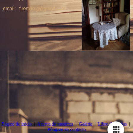
email: f.remiro.g@gmail.com
Página de inicio
|
Acerca de nosotros
|
Galería
|
Libro de visitas
|
Póngase en contacto